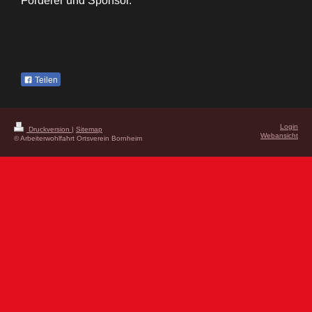
Förderer und Sponsor.
Teilen
Login
Druckversion
|
Sitemap
Webansicht
© Arbeiterwohlfahrt Ortsverein Bornheim